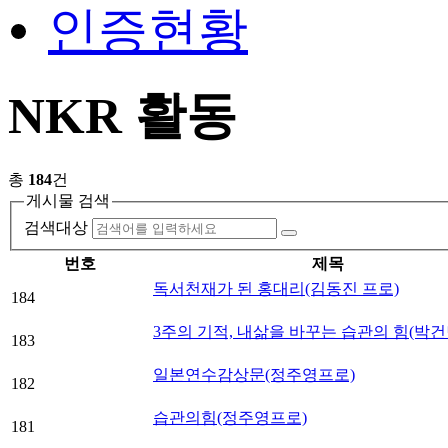
인증현황
NKR 활동
총
184
건
게시물 검색
검색대상
번호
제목
독서천재가 된 홍대리(김동진 프로)
184
3주의 기적, 내삶을 바꾸는 습관의 힘(박건
183
일본연수감상문(정주영프로)
182
습관의힘(정주영프로)
181