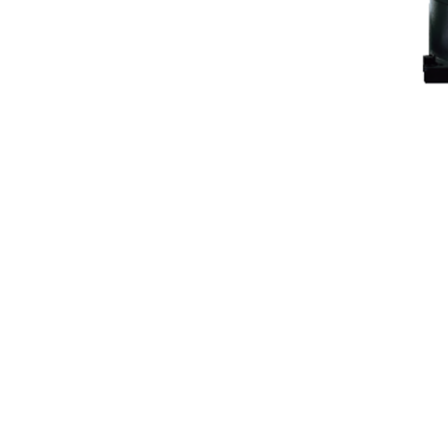
PREV
MZ03EL
목록
NEXT
MZ25
엔케이알 주식회사
주소 : 17708 경기 평택시 진위면 진위2산단로 69-37ㅣTEL : 02-469-2