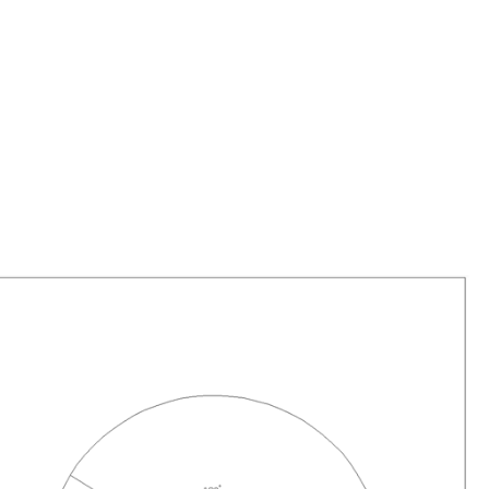
채용정보
인재상
료
복리후생