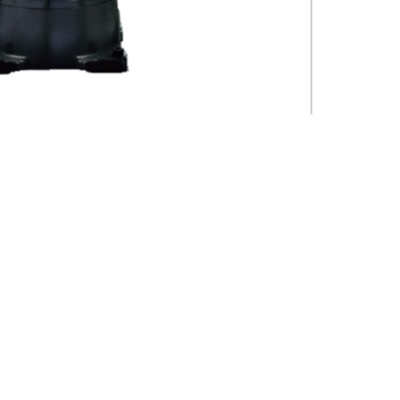
254ㅣFAX : 02-469-2264ㅣE-mail : news@nkrkorea.com