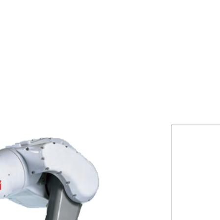
기술+제품소개
고객지원
홍보센터
찌로봇/카탈로그
온라인 문의
공지사항
로봇 적용사례/
A/S 문의
뉴스 & 보도자
시뮬레이션 자료
트레이닝
NKR 활동
기술 자료
인증현황