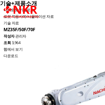
기술+제품소개
나찌로봇/카탈로그
회사소개
로봇 적용사례/시뮬레이션 자료
기술 자료
MZ35F/50F/70F
Founder 인사말
나
작성자
관리자
조회
3,964
회사개요
웹에서 보기
조직도
다운로드
영상소개
오시는 길